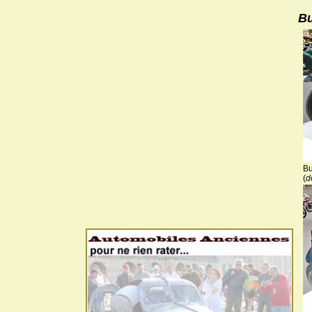
Bu
Bu
(
d