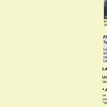
Bu
(
d
F
Ty
La
si
ra
La
La
Un
Ve
* 
ce
com
"V