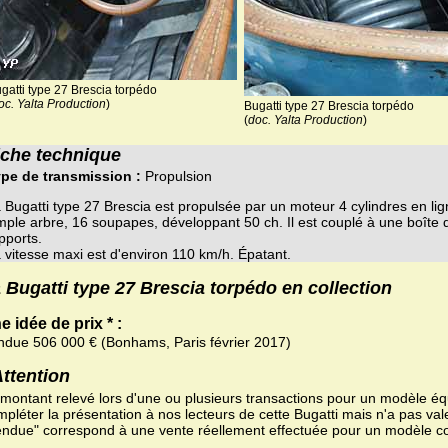
gatti type 27 Brescia torpédo
oc. Yalta Production
)
Bugatti type 27 Brescia torpédo
(
doc. Yalta Production
)
iche technique
pe de transmission :
Propulsion
 Bugatti type 27 Brescia est propulsée par un moteur 4 cylindres en li
mple arbre, 16 soupapes, développant 50 ch. Il est couplé à une boîte 
pports.
 vitesse maxi est d'environ 110 km/h. Épatant.
 Bugatti type 27 Brescia torpédo en collection
e idée de prix * :
ndue 506 000 € (Bonhams, Paris février 2017)
Attention
 montant relevé lors d'une ou plusieurs transactions pour un modèle équ
pléter la présentation à nos lecteurs de cette Bugatti mais n'a pas val
endue" correspond à une vente réellement effectuée pour un modèle c