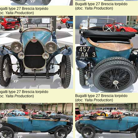
Bugatti type 27 Brescia torpédo
(
doc. Yalta Production
)
gatti type 27 Brescia torpédo
oc. Yalta Production
)
gatti type 27 Brescia torpédo
Bugatti type 27 Brescia torpédo
oc. Yalta Production
)
(
doc. Yalta Production
)