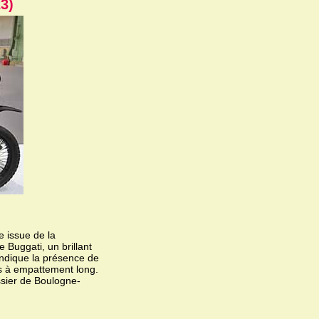
3)
e issue de la
 Buggati, un brillant
 indique la présence de
is à empattement long.
ssier de Boulogne-