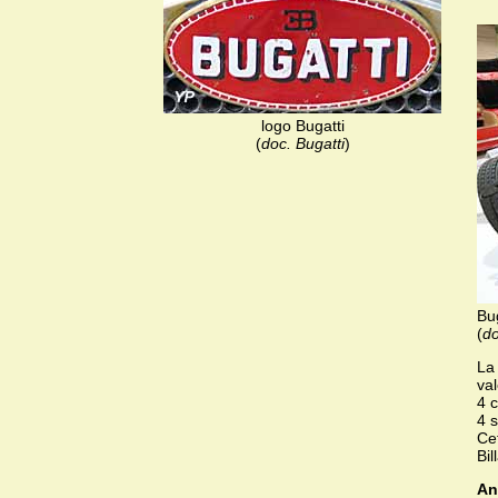
logo Bugatti
(
doc. Bugatti
)
Bu
(
do
La
va
4 c
4 
Ce
Bi
An