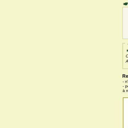
C
A
Re
- n
- 
à 