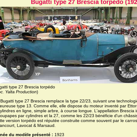
Bugatti type 27 Brescia torpédo (192
gatti type 27 Brescia torpédo
c. Yalta Production
)
 Bugatti type 27 Brescia remplace la type 22/23, suivant une technologi
leureuse type 13. Comme elle, elle dispose du moteur inventé par Ettore
ylindres en ligne, simple arbre, à course longue. L'appellation Brescia
soupapes par cylindres et la 27, comme les 22/23 bénéficie d'un châss
tte version torpédo est réputée construite comme souvent par le carro
llancourt, Lavocat & Marsaud.
née du modèle présenté :
1923