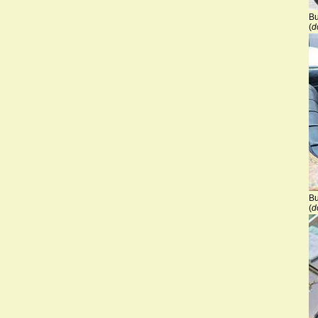
Bu
(
d
Bu
(
d