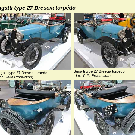
gatti type 27 Brescia torpédo
Bugatti type 27 Brescia torpédo
gatti type 27 Brescia torpédo
(
doc. Yalta Production
)
oc. Yalta Production
)