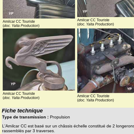
Amilcar CC Touriste
Amilcar CC Touriste
(
doc. Yalta Production
)
(
doc. Yalta Production
)
Amilcar CC Touriste
Amilcar CC Touriste
(
doc. Yalta Production
)
(
doc. Yalta Production
)
Fiche technique
Type de transmission :
Propulsion
L'Amilcar CC est basé sur un châssis échelle constitué de 2 longeron
rassemblés par 3 traverses.