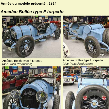
Année du modèle présenté :
1914
Amédée Bollée type F torpedo
Amédée Bollée type F torpedo
Amédée Bollée type F torpedo
(
doc. Yalta Production
)
(
doc. Yalta Production
)