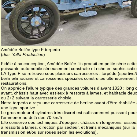
Amédée Bollée type F torpedo
(
doc. Yalta Production
)
Fidèle à sa conception, Amédée Bollée fils produit en petite série cette
puissante automobile sérieusement construite et riche en sophisticatio
LA Type F se retrouve sous plusieurs carrosseries : torpédo (sportive/
berline/limousine et carrosseries spéciales construites ultérieurement 
restaurations.
On apprécie l'allure typique des grandes voitures d’avant 1920 : long 
avant, châssis haut avec essieux à ressorts à lames, et habitacle deu
ou 2+2 suivant la carrosserie choisie.
Notre torpedo a reçu une carrosserie de berline avant d'être rhabillée
une ligne sportive.
Le gros moteur 4 cylindres très discret est suffisamment puissant pour
l'emmener au delà des 70 km/h.
Elle conserve des techniques d’époque : châssis en longerons, essieux
à ressorts à lames, direction par secteur, et freins mécaniques (sur la
transmission et/ou sur roues selon les évolutions).