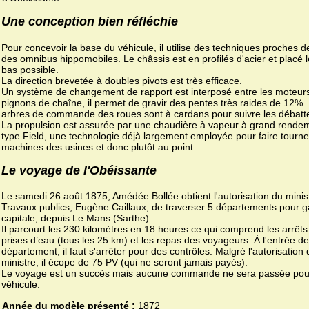
Une conception bien réfléchie
Pour concevoir la base du véhicule, il utilise des techniques proches de
des omnibus hippomobiles. Le châssis est en profilés d'acier et placé l
bas possible.
La direction brevetée à doubles pivots est très efficace.
Un système de changement de rapport est interposé entre les moteurs
pignons de chaîne, il permet de gravir des pentes très raides de 12%.
arbres de commande des roues sont à cardans pour suivre les débatt
La propulsion est assurée par une chaudière à vapeur à grand rende
type Field, une technologie déjà largement employée pour faire tourne
machines des usines et donc plutôt au point.
Le voyage de l'Obéissante
Le samedi 26 août 1875, Amédée Bollée obtient l'autorisation du minis
Travaux publics, Eugène Caillaux, de traverser 5 départements pour g
capitale, depuis Le Mans (Sarthe).
Il parcourt les 230 kilomètres en 18 heures ce qui comprend les arrêts
prises d’eau (tous les 25 km) et les repas des voyageurs. À l'entrée 
département, il faut s'arrêter pour des contrôles. Malgré l'autorisation 
ministre, il écope de 75 PV (qui ne seront jamais payés).
Le voyage est un succès mais aucune commande ne sera passée pou
véhicule.
Année du modèle présenté :
1872