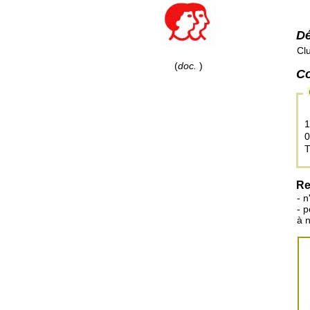
Dé
Cl
(
doc.
)
C
1
0
T
Re
- n
- 
à 